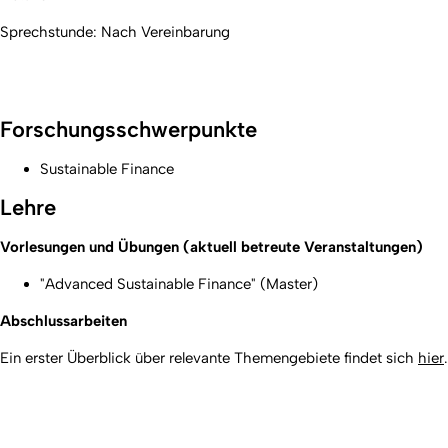
Sprechstunde: Nach Vereinbarung
Forschungsschwerpunkte
Sustainable Finance
Lehre
Vorlesungen und Übungen (aktuell betreute Veranstaltungen)
"Advanced Sustainable Finance" (Master)
Abschlussarbeiten
Ein erster Überblick über relevante Themengebiete findet sich
hier
.
Erstellt am: 28. November 2022 zuletzt geändert am: 3. Mai
Nach
2023