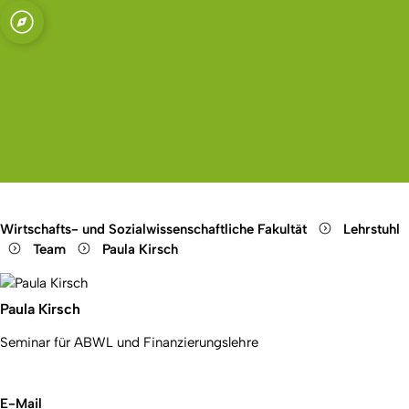
t zu Köln
lehre Prof. Dr.
Open quicklink menu
Suche öffnen
Sprachauswahl öffnen
Menü schließen
Menü öffnen
Wirtschafts- und Sozialwissenschaftliche Fakultät
Lehrstuhl
Team
Paula Kirsch
Paula Kirsch
Seminar für ABWL und Finanzierungslehre
E-Mail